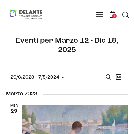
0
Eventi per Marzo 12 - Dic 18,
2025
E
E
C
29/3/2023
 - 
7/5/2024
L
e
S
v
v
i
r
e
e
s
e
Marzo 2023
c
t
n
l
n
a
a
t
e
MER
t
29
o
z
i
V
i
R
i
o
i