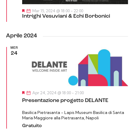
S
Mar 15, 2024 @ 18:00
-
22:00
e
Intrighi Vesuviani & Echi Borbonici
g
n
a
l
Aprile 2024
a
t
i
MER
24
S
Apr 24, 2024 @ 18:00
-
21:00
e
Presentazione progetto DELANTE
g
n
a
Basilica Pietrasanta - Lapis Museum
Basilica di Santa
l
Maria Maggiore alla Pietrasanta, Napoli
a
t
Gratuito
i