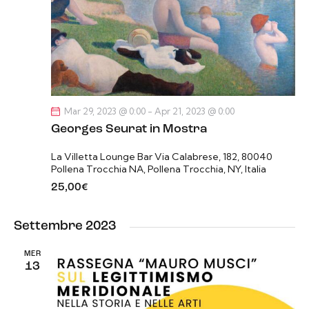
s
n
c
t
a
e
e
l
r
N
a
c
a
d
a
v
a
i
e
t
Mar 29, 2023 @ 0:00
-
Apr 21, 2023 @ 0:00
g
v
a
Georges Seurat in Mostra
a
i
.
z
s
La Villetta Lounge Bar
Via Calabrese, 182, 80040
i
Pollena Trocchia NA, Pollena Trocchia, NY, Italia
t
o
25,00€
e
n
N
e
a
Settembre 2023
v
MER
i
13
g
a