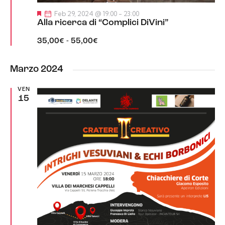
S
Feb 29, 2024 @ 19:00
-
23:00
e
Alla ricerca di “Complici DiVini”
g
n
35,00€ - 55,00€
a
l
a
t
Marzo 2024
i
VEN
15