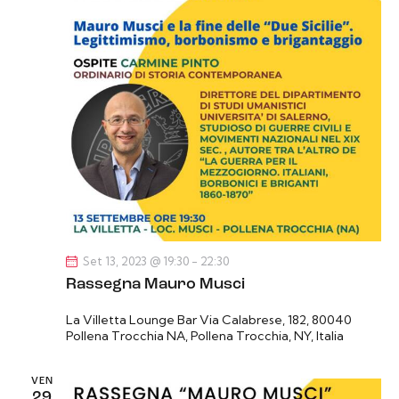
z
i
o
n
e
Set 13, 2023 @ 19:30
-
22:30
Rassegna Mauro Musci
La Villetta Lounge Bar
Via Calabrese, 182, 80040
Pollena Trocchia NA, Pollena Trocchia, NY, Italia
VEN
29