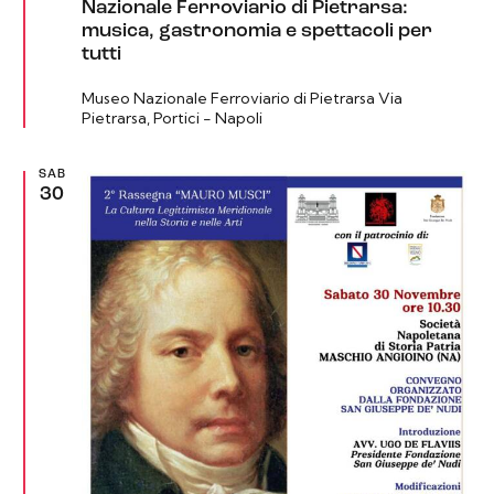
n
Nazionale Ferroviario di Pietrarsa:
a
musica, gastronomia e spettacoli per
l
tutti
a
t
i
Museo Nazionale Ferroviario di Pietrarsa
Via
Pietrarsa, Portici - Napoli
SAB
30