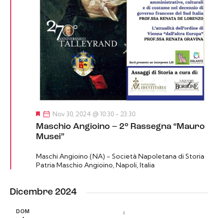
S
Nov 30, 2024 @ 10:30
-
23:30
e
Maschio Angioino – 2° Rassegna “Mauro
g
n
Musei”
a
l
Maschi Angioino (NA) - Società Napoletana di Storia
a
Patria
t
Maschio Angioino, Napoli, Italia
i
Dicembre 2024
DOM