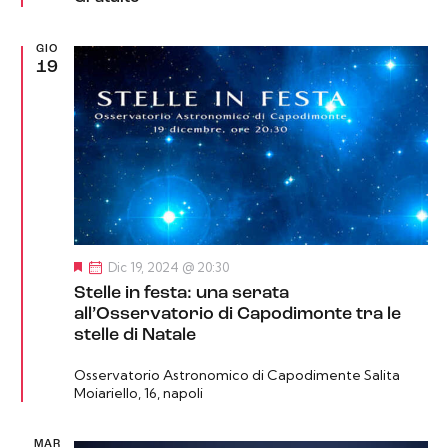
i
GIO
19
S
Dic 19, 2024 @ 20:30
e
Stelle in festa: una serata
g
n
all’Osservatorio di Capodimonte tra le
a
stelle di Natale
l
a
t
Osservatorio Astronomico di Capodimente
Salita
i
Moiariello, 16, napoli
MAR