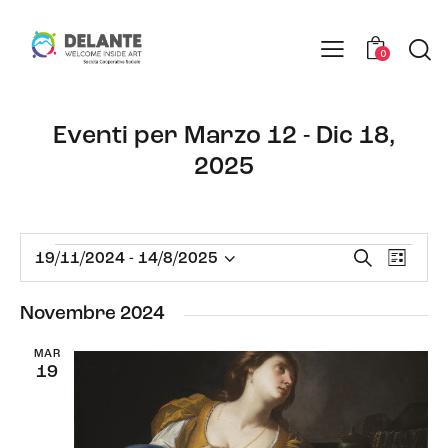
0
Eventi per Marzo 12 - Dic 18,
2025
E
E
C
19/11/2024
 - 
14/8/2025
L
e
S
v
v
i
r
e
e
s
e
Novembre 2024
c
t
n
l
n
a
a
t
e
MAR
t
19
o
z
i
V
i
R
i
o
i