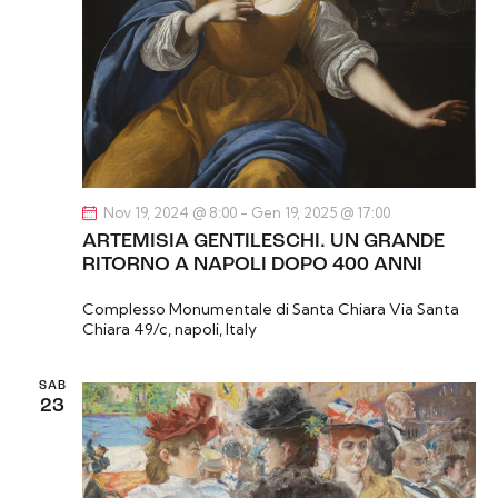
s
n
c
t
a
e
e
l
r
N
a
c
a
d
a
v
a
i
e
t
g
v
a
a
Nov 19, 2024 @ 8:00
-
Gen 19, 2025 @ 17:00
i
.
z
ARTEMISIA GENTILESCHI. UN GRANDE
s
RITORNO A NAPOLI DOPO 400 ANNI
i
t
o
e
Complesso Monumentale di Santa Chiara
Via Santa
n
Chiara 49/c, napoli, Italy
N
e
a
SAB
v
23
i
g
a