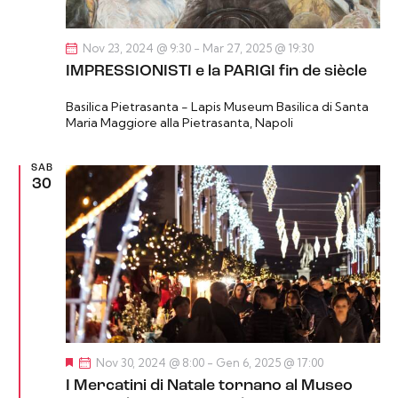
z
i
Nov 23, 2024 @ 9:30
-
Mar 27, 2025 @ 19:30
o
IMPRESSIONISTI e la PARIGI fin de siècle
n
e
Basilica Pietrasanta - Lapis Museum
Basilica di Santa
Maria Maggiore alla Pietrasanta, Napoli
SAB
30
S
Nov 30, 2024 @ 8:00
-
Gen 6, 2025 @ 17:00
e
I Mercatini di Natale tornano al Museo
g