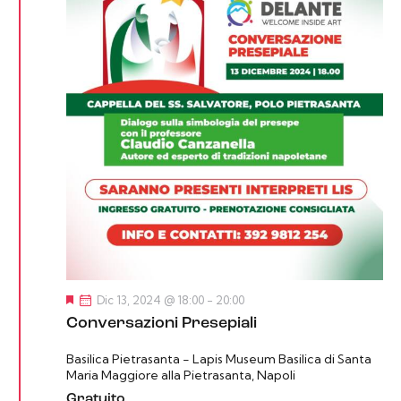
S
Dic 13, 2024 @ 18:00
-
20:00
e
Conversazioni Presepiali
g
n
a
Basilica Pietrasanta - Lapis Museum
Basilica di Santa
l
Maria Maggiore alla Pietrasanta, Napoli
a
t
Gratuito