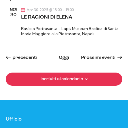
Apr 30, 2025 @ 18:00
-
19:00
MER
30
LE RAGIONI DI ELENA
Basilica Pietrasanta - Lapis Museum
Basilica di Santa
Maria Maggiore alla Pietrasanta, Napoli
Eventi
precedenti
Oggi
Prossimi eventi
Iscriviti al calendario
Ufficio