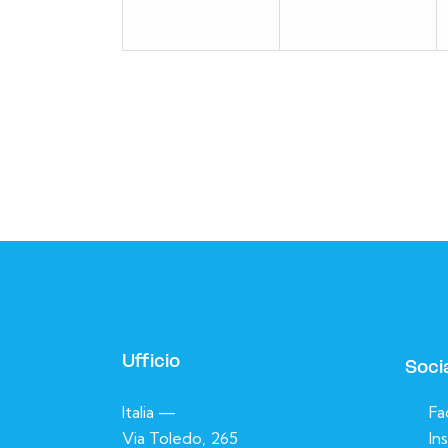
t
t
e
i
i
,
,
Ufficio
Soci
Italia —
Fa
Via Toledo, 265
In