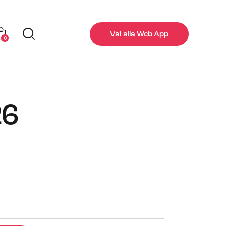
Vai alla Web App
0
26