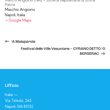
Maschi Angioino (NA) – Società Napoletana di Storia
Patria
Maschio Angioino
Napoli
,
Italia
+ Google Maps
‘A Malaparola
Festival delle Ville Vesuviane – CYRANO DETTO ‘O
BERGERAC
Ufficio
Italia —
Via Toledo, 265
Napoli, NA 80132