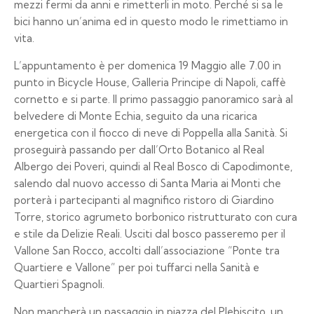
mezzi fermi da anni e rimetterli in moto. Perché si sa le
bici hanno un’anima ed in questo modo le rimettiamo in
vita.
L’appuntamento è per domenica 19 Maggio alle 7.00 in
punto in Bicycle House, Galleria Principe di Napoli, caffè
cornetto e si parte. Il primo passaggio panoramico sarà al
belvedere di Monte Echia, seguito da una ricarica
energetica con il fiocco di neve di Poppella alla Sanità. Si
proseguirà passando per dall’Orto Botanico al Real
Albergo dei Poveri, quindi al Real Bosco di Capodimonte,
salendo dal nuovo accesso di Santa Maria ai Monti che
porterà i partecipanti al magnifico ristoro di Giardino
Torre, storico agrumeto borbonico ristrutturato con cura
e stile da Delizie Reali. Usciti dal bosco passeremo per il
Vallone San Rocco, accolti dall’associazione “Ponte tra
Quartiere e Vallone” per poi tuffarci nella Sanità e
Quartieri Spagnoli.
Non mancherà un passaggio in piazza del Plebiscito, un