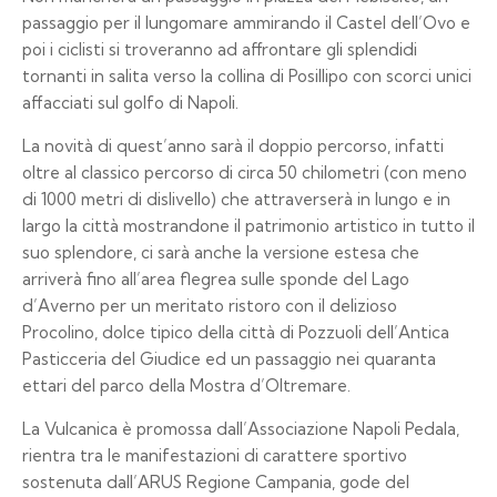
passaggio per il lungomare ammirando il Castel dell’Ovo e
poi i ciclisti si troveranno ad affrontare gli splendidi
tornanti in salita verso la collina di Posillipo con scorci unici
affacciati sul golfo di Napoli.
La novità di quest’anno sarà il doppio percorso, infatti
oltre al classico percorso di circa 50 chilometri (con meno
di 1000 metri di dislivello) che attraverserà in lungo e in
largo la città mostrandone il patrimonio artistico in tutto il
suo splendore, ci sarà anche la versione estesa che
arriverà fino all’area flegrea sulle sponde del Lago
d’Averno per un meritato ristoro con il delizioso
Procolino, dolce tipico della città di Pozzuoli dell’Antica
Pasticceria del Giudice ed un passaggio nei quaranta
ettari del parco della Mostra d’Oltremare.
La Vulcanica è promossa dall’Associazione Napoli Pedala,
rientra tra le manifestazioni di carattere sportivo
sostenuta dall’ARUS Regione Campania, gode del