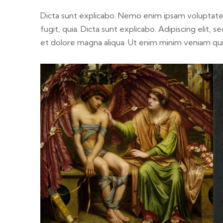
Dicta sunt explicabo. Nemo enim ipsam voluptatem
fugit, quia. Dicta sunt explicabo. Adipiscing elit,
et dolore magna aliqua. Ut enim minim veniam qu