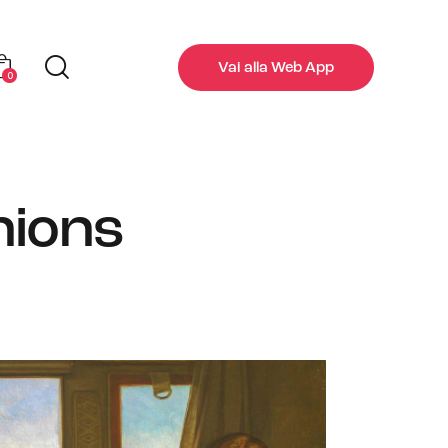
Vai alla Web App
0
nions