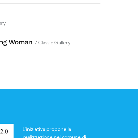
ery
ing Woman
Classic Gallery
L’iniziativa propone la
realizzazione nel comune di