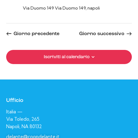
i
Via Duomo 149
Via Duomo 149, napoli
o
n
e
Giorno precedente
Giorno successivo
Iscriviti al calendario
Ufficio
Italia —
Via Toledo, 265
Napoli, NA 80132
delante@coopdelante.it