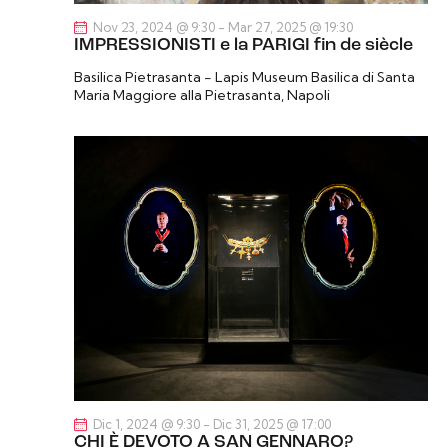
e
e
l
Nov 23, 2024 @ 9:30
-
Mar 27, 2025 @ 19:30
r
N
IMPRESSIONISTI e la PARIGI fin de siècle
a
c
a
d
Basilica Pietrasanta - Lapis Museum
Basilica di Santa
a
v
Maria Maggiore alla Pietrasanta, Napoli
a
i
e
t
g
v
a
a
i
.
z
s
i
t
o
e
n
N
e
a
v
i
g
a
z
Dic 1, 2024 @ 9:30
-
Dic 31, 2025 @ 17:00
CHI È DEVOTO A SAN GENNARO?