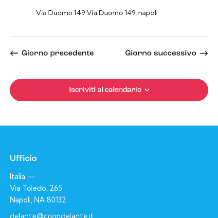
i
Via Duomo 149
Via Duomo 149, napoli
o
n
e
Giorno precedente
Giorno successivo
Iscriviti al calendario
Ufficio
Italia —
Via Toledo, 265
Napoli, NA 80132
delante@coopdelante.it