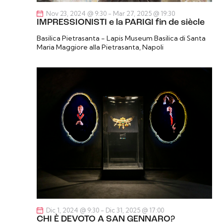
e
e
l
Nov 23, 2024 @ 9:30
-
Mar 27, 2025 @ 19:30
r
N
IMPRESSIONISTI e la PARIGI fin de siècle
a
c
a
d
Basilica Pietrasanta - Lapis Museum
Basilica di Santa
a
v
Maria Maggiore alla Pietrasanta, Napoli
a
i
e
t
g
v
a
a
i
.
z
s
i
t
o
e
n
N
e
a
v
i
g
a
z
Dic 1, 2024 @ 9:30
-
Dic 31, 2025 @ 17:00
CHI È DEVOTO A SAN GENNARO?