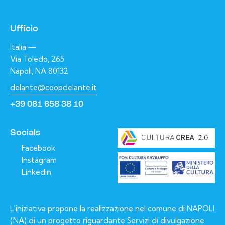
i
o
n
Ufficio
e
Italia —
Via Toledo, 265
Napoli, NA 80132
delante@coopdelante.it
+39 081 658 38 10
Socials
Facebook
Instagram
Linkedin
L’iniziativa propone la realizzazione nel comune di NAPOLI
(NA) di un progetto riguardante Servizi di divulgazione