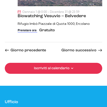
e
e
l
r
N
a
Gennaio 1 @ 0:00
-
Dicembre 31 @ 23:59
c
a
Biowatching Vesuvio – Belvedere
d
a
v
a
Rifugio Imbò
Piazzale di Quota 1000, Ercolano
i
e
t
Prenotare ora
Gratuito
g
v
a
a
i
.
z
s
i
Giorno precedente
Giorno successivo
t
o
e
n
N
e
Iscriviti al calendario
a
v
i
g
a
z
Ufficio