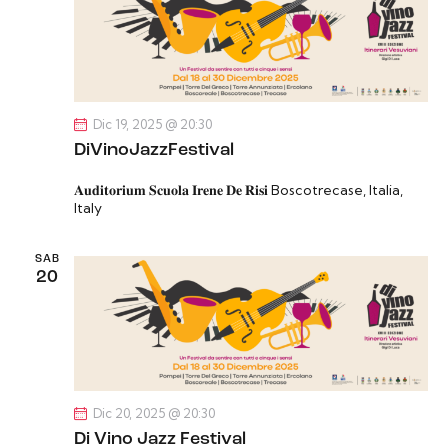
Dic 19, 2025 @ 20:30
DiVinoJazzFestival
𝐀𝐮𝐝𝐢𝐭𝐨𝐫𝐢𝐮𝐦 𝐒𝐜𝐮𝐨𝐥𝐚 𝐈𝐫𝐞𝐧𝐞 𝐃𝐞 𝐑𝐢𝐬𝐢
Boscotrecase, Italia,
Italy
SAB
20
Dic 20, 2025 @ 20:30
Di Vino Jazz Festival