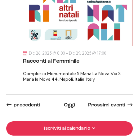
Dic 26, 2025 @ 8:00
-
Dic 29, 2025 @ 17:00
Racconti al Femminile
Complesso Monumentale S.Maria La Nova
Via S.
Maria la Nova 44, Napoli, Italia, Italy
Eventi
precedenti
Oggi
Prossimi eventi
Iscriviti al calendario