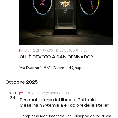
s
n
c
t
a
e
e
l
r
N
a
c
a
d
a
v
a
i
e
t
g
v
a
a
Dic 1, 2024 @ 9:30
-
Dic 31, 2025 @ 17:00
i
.
z
CHI È DEVOTO A SAN GENNARO?
s
i
t
Via Duomo 149
Via Duomo 149, napoli
o
e
n
N
e
Ottobre 2025
a
v
Ott 28, 2025 @ 18:00
-
19:30
MAR
28
i
Presentazione del libro di Raffaele
Messina “Artemisia e i colori delle stelle”
g
a
Complesso Monumentale San Giuseppe dei Nudi
Via