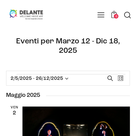
0
Eventi per Marzo 12 - Dic 18,
2025
E
E
C
2/5/2025
 - 
26/12/2025
L
e
S
v
v
i
r
e
e
s
e
Maggio 2025
c
t
n
l
n
a
a
t
e
VEN
t
2
o
z
i
V
i
R
i
o
i