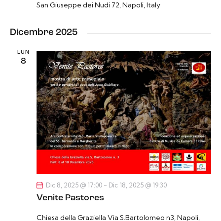
z
San Giuseppe dei Nudi 72, Napoli, Italy
i
o
Dicembre 2025
n
LUN
e
8
Dic 8, 2025 @ 17:00
-
Dic 18, 2025 @ 19:30
Venite Pastores
Chiesa della Graziella
Via S.Bartolomeo n3, Napoli,