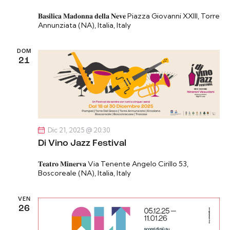
𝐁𝐚𝐬𝐢𝐥𝐢𝐜𝐚 𝐌𝐚𝐝𝐨𝐧𝐧𝐚 𝐝𝐞𝐥𝐥𝐚 𝐍𝐞𝐯𝐞
Piazza Giovanni XXIII, Torre
Annunziata (NA), Italia, Italy
DOM
21
Dic 21, 2025 @ 20:30
Di Vino Jazz Festival
𝐓𝐞𝐚𝐭𝐫𝐨 𝐌𝐢𝐧𝐞𝐫𝐯𝐚
Via Tenente Angelo Cirillo 53,
Boscoreale (NA), Italia, Italy
VEN
26