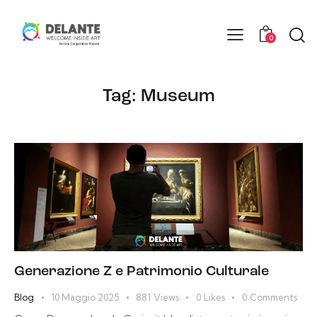
0
Tag: Museum
Generazione Z e Patrimonio Culturale
Blog
10 Maggio 2025
881
Views
0
Likes
0
Comments