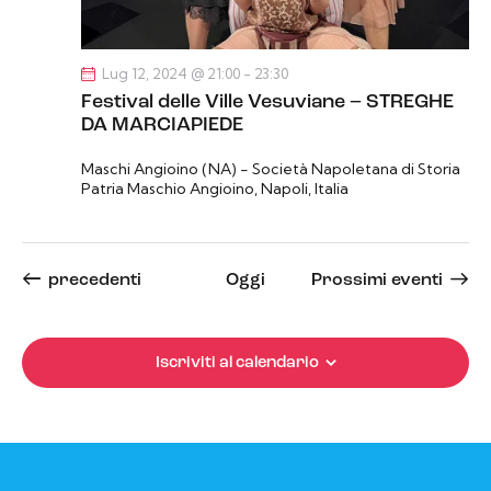
Lug 12, 2024 @ 21:00
-
23:30
Festival delle Ville Vesuviane – STREGHE
DA MARCIAPIEDE
Maschi Angioino (NA) - Società Napoletana di Storia
Patria
Maschio Angioino, Napoli, Italia
Eventi
precedenti
Oggi
Prossimi eventi
Iscriviti al calendario