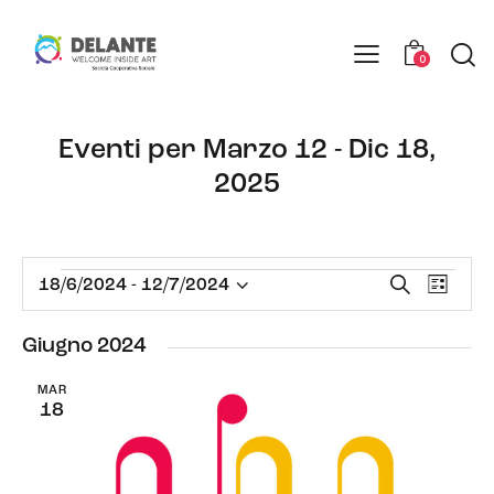
0
Eventi per Marzo 12 - Dic 18,
2025
E
E
C
18/6/2024
 - 
12/7/2024
L
e
S
v
v
i
r
e
e
s
e
Giugno 2024
c
t
n
l
n
a
a
t
e
MAR
t
18
o
z
i
V
i
R
i
o
i