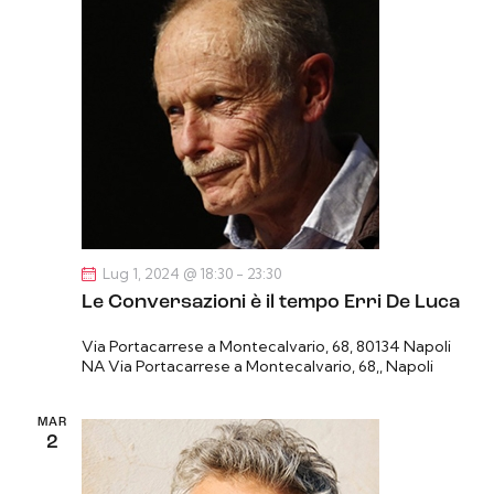
z
i
o
n
e
Lug 1, 2024 @ 18:30
-
23:30
Le Conversazioni è il tempo Erri De Luca
Via Portacarrese a Montecalvario, 68, 80134 Napoli
NA
Via Portacarrese a Montecalvario, 68,, Napoli
MAR
2